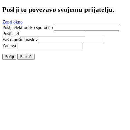
Pošlji to povezavo svojemu prijatelju.
Zapri okno
Pošlji elektronsko sporočilo
Pošiljatel
Vaš e-poštni naslov
Zadeva
Pošlji
Prekliči