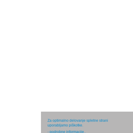
Za optimalno delovanje spletne strani
uporabljamo piškotke.
- podrobne informacije.
.