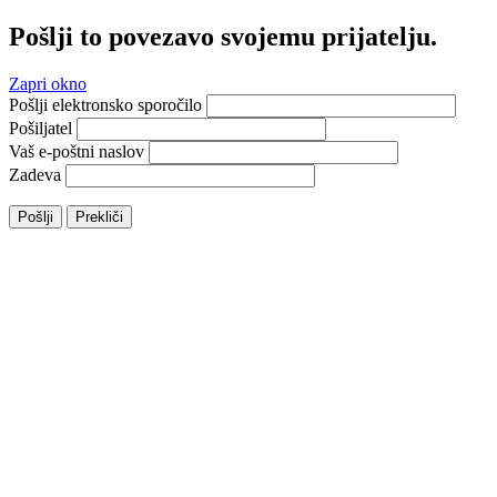
Pošlji to povezavo svojemu prijatelju.
Zapri okno
Pošlji elektronsko sporočilo
Pošiljatel
Vaš e-poštni naslov
Zadeva
Pošlji
Prekliči