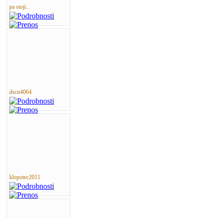
pa stoji...
dscn4064
klopotec2011