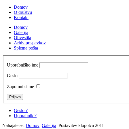
Domov
O društvu
Kontakt
Domov
Galerija
Obvestila
Arhiv prispevkov
Spletna pošta
Uporabniško ime
Geslo
Zapomni si me
Geslo ?
Uporabnik ?
Nahajate se:
Domov
Galerija
Postavitev klopotca 2011