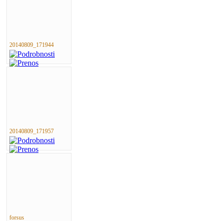
20140809_171944
20140809_171957
forsus