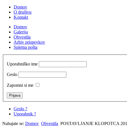
Domov
O društvu
Kontakt
Domov
Galerija
Obvestila
Arhiv prispevkov
Spletna pošta
Uporabniško ime
Geslo
Zapomni si me
Geslo ?
Uporabnik ?
Nahajate se:
Domov
Obvestila
POSTAVLJANJE KLOPOTCA 201