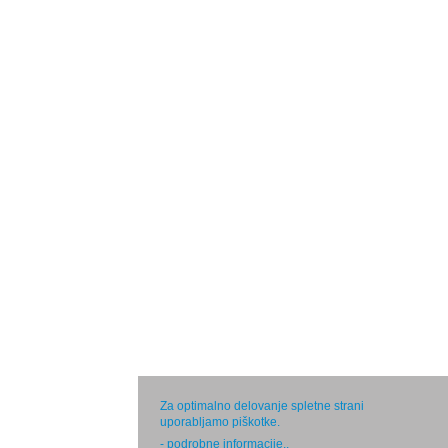
Za optimalno delovanje spletne strani
uporabljamo piškotke.
- podrobne informacije.
.