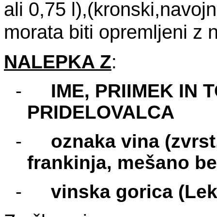
ali 0,75 l),
(kronski,navojn
morata biti opremljeni z 
NALEPKA Z
:
-
IME, PRIIMEK IN
PRIDELOVALCA
-
oznaka vina (zvrs
frankinja, mešano be
-
vinska gorica (Lek