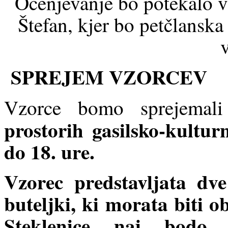
Ocenjevanje bo potekalo 
Štefan, kjer bo petčlanska
SPREJEM VZORCEV
Vzorce bomo sprejema
prostorih gasilsko-kultu
do 18. ure.
Vzorec predstavljata dv
buteljki, ki morata biti
Steklenice naj bodo