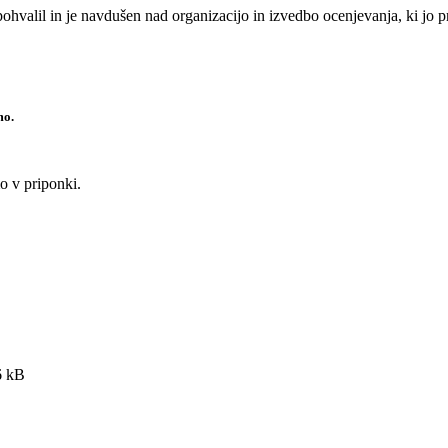
valil in je navdušen nad organizacijo in izvedbo ocenjevanja, ki jo pri
mo.
mo v priponki.
6 kB