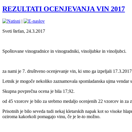
REZULTATI OCENJEVANJA VIN 2017
|
Sveti štefan, 24.3.2017
Spoštovane vinogradnice in vinogradniki, vinoljubke in vinoljubci.
za nami je 7. društveno ocenjevanje vin, ki smo ga izpeljali 17.3.201
Letnik je mogoče nekoliko zaznamovala spomladanska ujma vendar smo 
Skupna povprečna ocena je bila 17,92.
od 45 vzorcev je bilo za srebrno medaljo ocenjenih 22 vzorcev in za z
Prisotnih je bilo seveda tudi nekaj kletarskih napak kot so visoke hlap
oziroma kakorkoli pomagajo vinu, če je le-to možno.