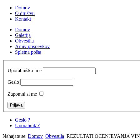
Domov
O društvu
Kontakt
Domov
Galerija
Obvestila
Arhiv prispevkov
Spletna pošta
Uporabniško ime
Geslo
Zapomni si me
Geslo ?
Uporabnik ?
Nahajate se:
Domov
Obvestila
REZULTATI OCENJEVANJA VIN 