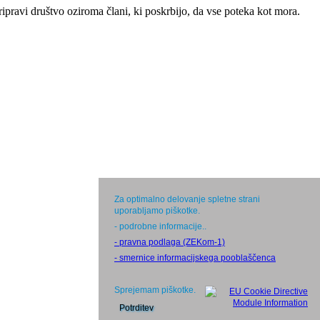
pravi društvo oziroma člani, ki poskrbijo, da vse poteka kot mora.
Za optimalno delovanje spletne strani
uporabljamo piškotke.
- podrobne informacije.
.
- pravna podlaga (ZEKom-1)
- smernice informacijskega pooblaščenca
Sprejemam piškotke.
Potrditev