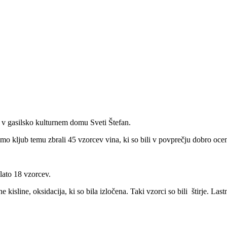
7 v gasilsko kulturnem domu Sveti Štefan.
kljub temu zbrali 45 vzorcev vina, ki so bili v povprečju dobro ocen
lato 18 vzorcev.
ne kisline, oksidacija, ki so bila izločena. Taki vzorci so bili štirje. 