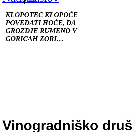
KLOPOTEC KLOPO
Č
E
POVEDATI HO
Č
E, DA
GROZDJE RUMENO V
GORICAH ZORI…
Vinogradniško dru